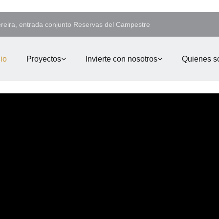
ereira, entrada conjunto Reservas del Campestre
cio
Proyectos
Invierte con nosotros
Quienes 