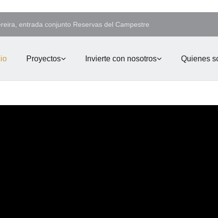
ereira, entrada conjunto Reservas del Campestre
cio
Proyectos
Invierte con nosotros
Quienes 