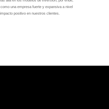
s allá en los modelos de inversión; por ende,
 como una empresa fuerte y expansiva a nivel
mpacto positivo en nuestros clientes.