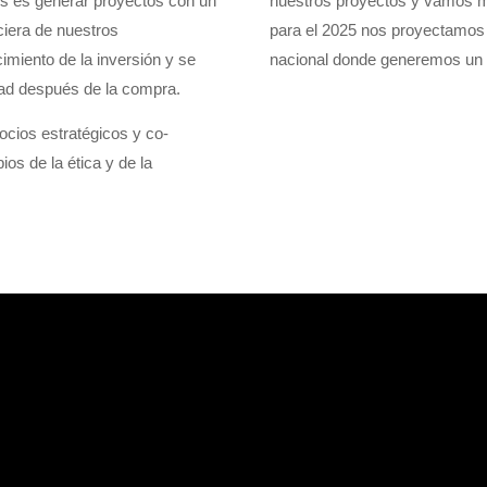
és es generar proyectos con un
nuestros proyectos y vamos má
nciera de nuestros
para el 2025 nos proyectamos
imiento de la inversión y se
nacional donde generemos un i
idad después de la compra.
ocios estratégicos y co-
ios de la ética y de la