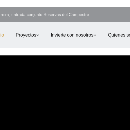
ereira, entrada conjunto Reservas del Campestre
cio
Proyectos
Invierte con nosotros
Quienes 